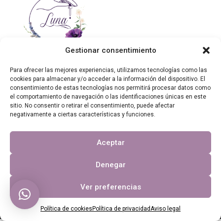
Gestionar consentimiento
Para ofrecer las mejores experiencias, utilizamos tecnologías como las
cookies para almacenar y/o acceder a la información del dispositivo. El
consentimiento de estas tecnologías nos permitirá procesar datos como
Contáctanos
el comportamiento de navegación o las identificaciones únicas en este
sitio. No consentir o retirar el consentimiento, puede afectar
Otros enlaces
negativamente a ciertas características y funciones.
Aceptar
Copyright 2023, Luna en busca del bienestar.
Denegar
Página web financiada por el Programa KIT Digital. Plan de
Recuperación, Transformación y Resiliencia de España «Next
Ver preferencias
Generation EU». IMPORTE SUBVENCIONADO: 2.000,00€
Política de cookies
Política de privacidad
Aviso legal