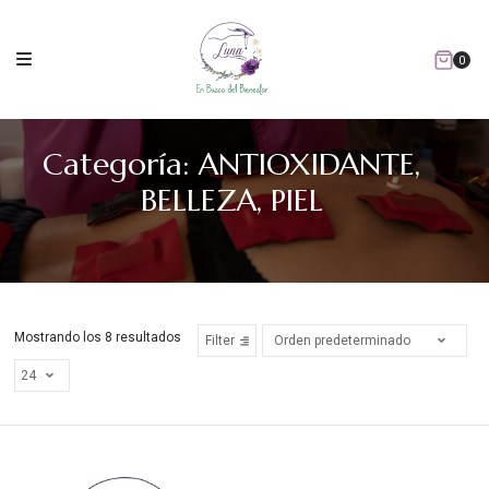
Skip
to
content
0
Categoría:
ANTIOXIDANTE,
BELLEZA, PIEL
Mostrando los 8 resultados
Filter