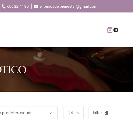
606 22 44 30
enbuscadelbienestar@gmail.com
0
OTICO
Filter