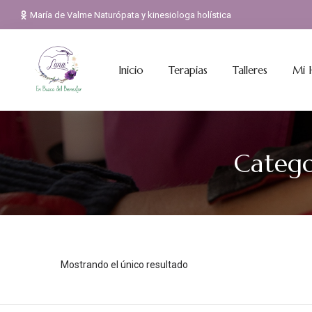
Skip
María de Valme Naturópata y kinesiologa holística
to
content
Inicio
Terapias
Talleres
Mi H
Catego
Mostrando el único resultado