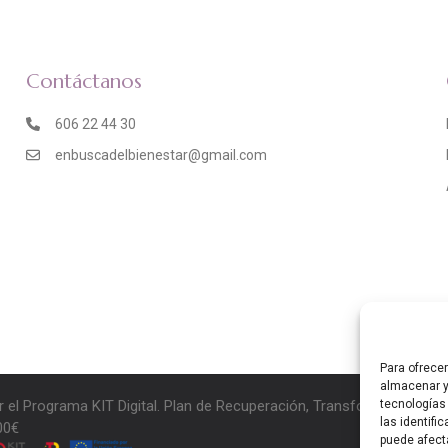
Contáctanos
606 22 44 30
enbuscadelbienestar@gmail.com
Para ofrece
almacenar y
r el Programa KIT Digital. Plan de Recuperación, Transformación y 
tecnologías
las identifi
00€
puede afect