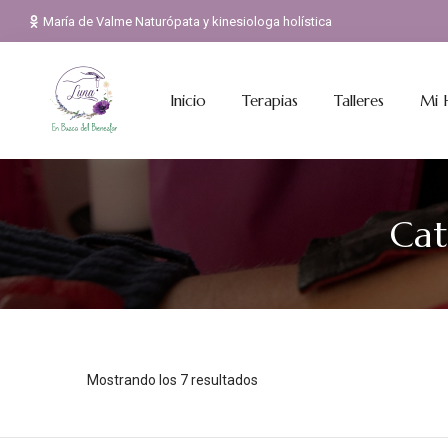
Skip
María de Valme Naturópata y kinesiologa holística
to
content
Inicio
Terapias
Talleres
Mi H
Cat
Mostrando los 7 resultados