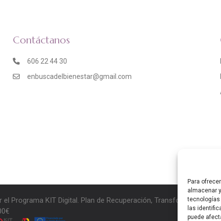
Contáctanos
606 22 44 30
enbuscadelbienestar@gmail.com
Para ofrece
almacenar y
r el Programa KIT Digital. Plan de Recuperación, Transformación y 
tecnologías
las identifi
00€
puede afect