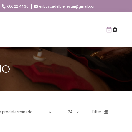
606 22 44 30
enbuscadelbienestar@gmail.com
0
NO
Filter