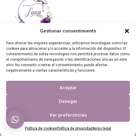
Gestionar consentimiento
Para ofrecer las mejores experiencias, utilizamos tecnologías como las
cookies para almacenar y/o acceder a la información del dispositivo. El
consentimiento de estas tecnologías nos permitirá procesar datos como
Contáctanos
el comportamiento de navegación o las identificaciones únicas en este
sitio. No consentir o retirar el consentimiento, puede afectar
Otros enlaces
negativamente a ciertas características y funciones.
Aceptar
Copyright 2023, Luna en busca del bienestar.
Denegar
Página web financiada por el Programa KIT Digital. Plan de
Recuperación, Transformación y Resiliencia de España «Next
Ver preferencias
Generation EU». IMPORTE SUBVENCIONADO: 2.000,00€
Política de cookies
Política de privacidad
Aviso legal