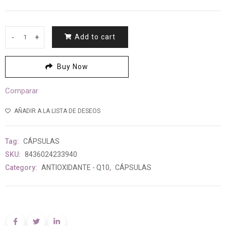
0
de
5
Add to cart
-
+
SYNER
GLUTATION
60
Buy Now
CAPSULAS
VEGETALES
Comparar
SYNERVITAL
quantity
AÑADIR A LA LISTA DE DESEOS
Tag:
CÁPSULAS
SKU:
8436024233940
Category:
ANTIOXIDANTE - Q10
,
CÁPSULAS