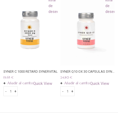
lista
lista
de
de
eos
deseos
deseo
SYNER C 1000 RETARD SYNERVITAL
SYNER Q10 OX 30 CAPSULAS SYNERVITAL
19,65
€
24,80
€
Añadir al carrito
Añadir al carrito
Quick View
Quick View
-
+
-
+
SYNER
SYNER
C
Q10
1000
OX
RETARD
30
SYNERVITAL
CAPSULAS