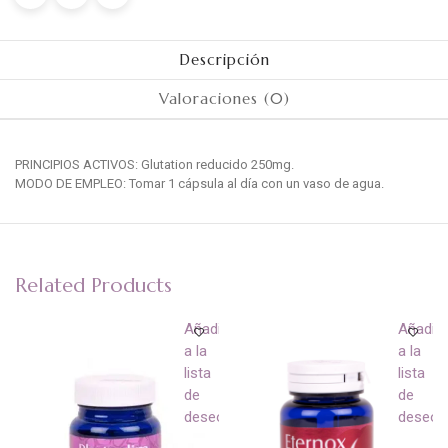
Descripción
Valoraciones (0)
PRINCIPIOS ACTIVOS: Glutation reducido 250mg.
MODO DE EMPLEO: Tomar 1 cápsula al día con un vaso de agua.
Related Products
ir
Añadir
Añadir
a la
a la
lista
lista
de
de
eos
deseos
deseos