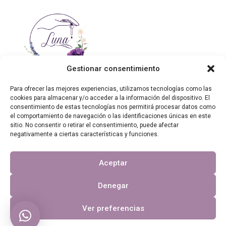
quantity
SYNERVITAL
quantity
Gestionar consentimiento
Para ofrecer las mejores experiencias, utilizamos tecnologías como las
cookies para almacenar y/o acceder a la información del dispositivo. El
consentimiento de estas tecnologías nos permitirá procesar datos como
Contáctanos
el comportamiento de navegación o las identificaciones únicas en este
sitio. No consentir o retirar el consentimiento, puede afectar
Otros enlaces
negativamente a ciertas características y funciones.
Aceptar
Copyright 2023, Luna en busca del bienestar.
Denegar
Página web financiada por el Programa KIT Digital. Plan de
Recuperación, Transformación y Resiliencia de España «Next
Ver preferencias
Generation EU». IMPORTE SUBVENCIONADO: 2.000,00€