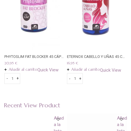
 + B6) 60 CAPSULAS ENS
PHYTOSLIM FAT BLOCKER 45 CÁPSULAS ENS
ETERNOX CABELLO Y UÑAS 45 CÁPSULAS ENS
20,95
€
16,95
€
Añadir al carrito
Añadir al carrito
Quick View
Quick View
-
+
-
+
PHYTOSLIM
ETERNOX
FAT
CABELLO
BLOCKER
Y
45
UÑAS
Recent View Product
CÁPSULAS
45
ENS
CÁPSULAS
ir
Añadir
Añadir
quantity
ENS
a la
a la
quantity