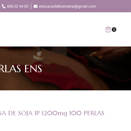
606 22 44 30
enbuscadelbienestar@gmail.com
0
RLAS ENS
NA DE SOJA IP 1200mg 100 PERLAS