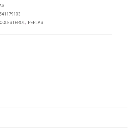
AS
541179103
COLESTEROL
,
PERLAS