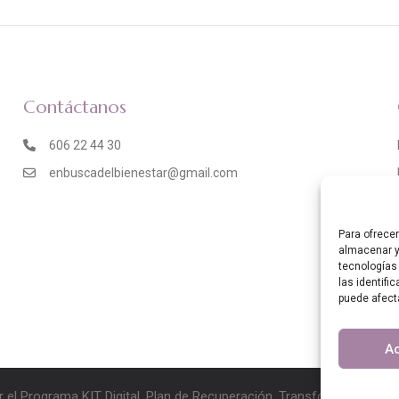
Contáctanos
606 22 44 30
enbuscadelbienestar@gmail.com
Para ofrece
almacenar y
tecnologías
las identifi
puede afect
A
r el Programa KIT Digital. Plan de Recuperación, Transformación y 