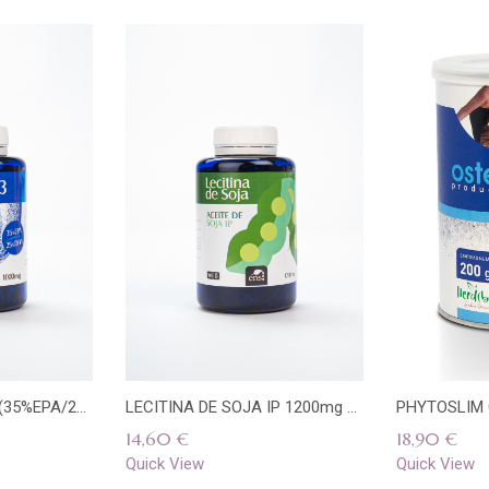
Añadir
Quick
Añadir
Qu
a la
View
a la
Vi
lista
lista
+OMEGA 3 1000mg (35%EPA/25% DHA) 100 PERLAS ENS
LECITINA DE SOJA IP 1200mg 100 PERLAS ENS
de
de
14,60
€
18,90
€
deseos
deseos
Quick View
Quick View