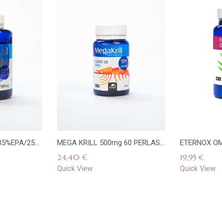
Añadir
Quick
Añadir
Qu
a la
View
a la
Vi
lista
lista
+OMEGA 3 500mg (35%EPA/25% DHA) 120 PERLAS ENS
MEGA KRILL 500mg 60 PERLAS ENS
de
de
24,40
€
19,95
€
deseos
deseos
Quick View
Quick View