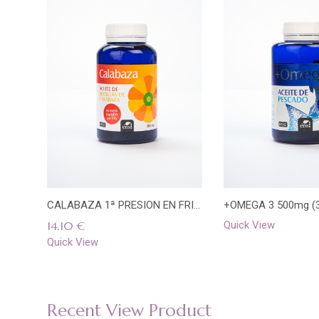
Añadir
Quick
a la
View
lista
CALABAZA 1ª PRESION EN FRIO ACEITE DE SEMILLAS 500mg 100 PERLAS ENS
de
14,10
€
Quick View
deseos
Quick View
Recent View Product