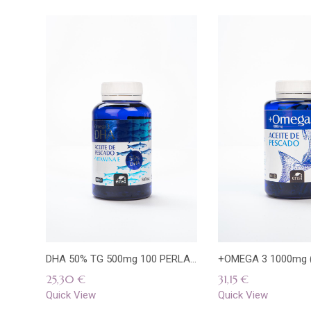
Añadir
Quick
a la
View
lista
DHA 50% TG 500mg 100 PERLAS ENS
de
25,30
€
31,15
€
deseos
Quick View
Quick View