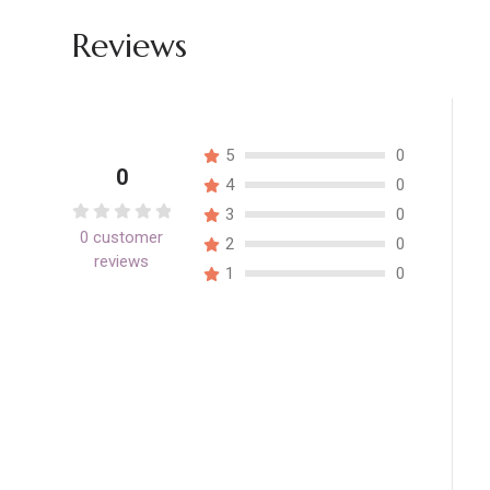
Reviews
5
0
0
4
0
3
0
0
customer
Valorado
2
0
reviews
con
1
0
0
de
5