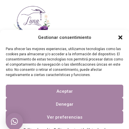
Gestionar consentimiento
Para ofrecer las mejores experiencias, utilizamos tecnologías como las
cookies para almacenar y/o acceder a la información del dispositivo. El
consentimiento de estas tecnologías nos permitirá procesar datos como
Contáctanos
el comportamiento de navegación o las identificaciones únicas en este
sitio. No consentir o retirar el consentimiento, puede afectar
Otros enlaces
negativamente a ciertas características y funciones.
Aceptar
Copyright 2023, Luna en busca del bienestar.
Denegar
Página web financiada por el Programa KIT Digital. Plan de
Recuperación, Transformación y Resiliencia de España «Next
Ver preferencias
Generation EU». IMPORTE SUBVENCIONADO: 2.000,00€