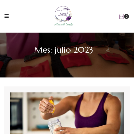
Skip
to
content
0
Mes:
julio 2023