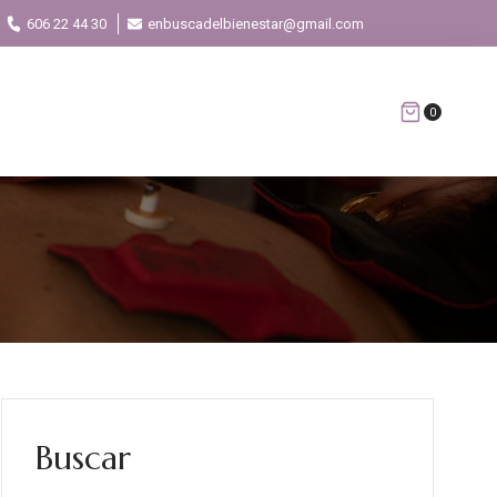
606 22 44 30
enbuscadelbienestar@gmail.com
0
Buscar