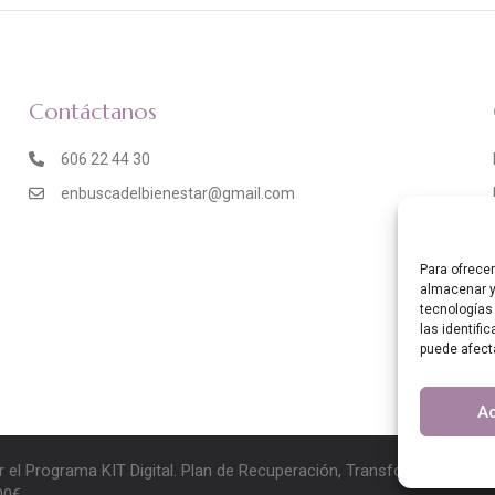
Contáctanos
606 22 44 30
enbuscadelbienestar@gmail.com
Para ofrece
almacenar y
tecnologías
las identifi
puede afect
A
r el Programa KIT Digital. Plan de Recuperación, Transformación y 
00€