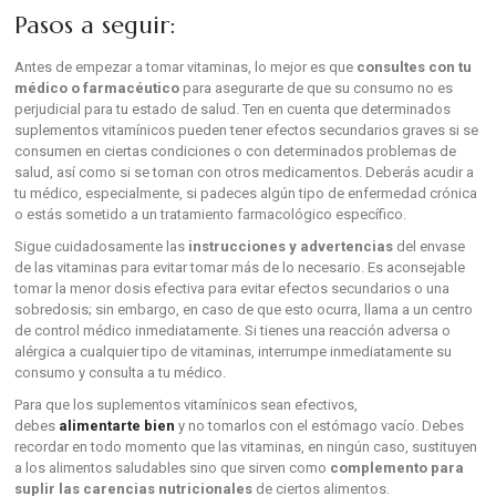
Pasos a seguir:
Antes de empezar a tomar vitaminas, lo mejor es que
consultes con tu
médico o farmacéutico
para asegurarte de que su consumo no es
perjudicial para tu estado de salud. Ten en cuenta que determinados
suplementos vitamínicos pueden tener efectos secundarios graves si se
consumen en ciertas condiciones o con determinados problemas de
salud, así como si se toman con otros medicamentos. Deberás acudir a
tu médico, especialmente, si padeces algún tipo de enfermedad crónica
o estás sometido a un tratamiento farmacológico específico.
Sigue cuidadosamente las
instrucciones y advertencias
del envase
de las vitaminas para evitar tomar más de lo necesario. Es aconsejable
tomar la menor dosis efectiva para evitar efectos secundarios o una
sobredosis; sin embargo, en caso de que esto ocurra, llama a un centro
de control médico inmediatamente. Si tienes una reacción adversa o
alérgica a cualquier tipo de vitaminas, interrumpe inmediatamente su
consumo y consulta a tu médico.
Para que los suplementos vitamínicos sean efectivos,
debes
alimentarte bien
y no tomarlos con el estómago vacío. Debes
recordar en todo momento que las vitaminas, en ningún caso, sustituyen
a los alimentos saludables sino que sirven como
complemento para
suplir las carencias nutricionales
de ciertos alimentos.